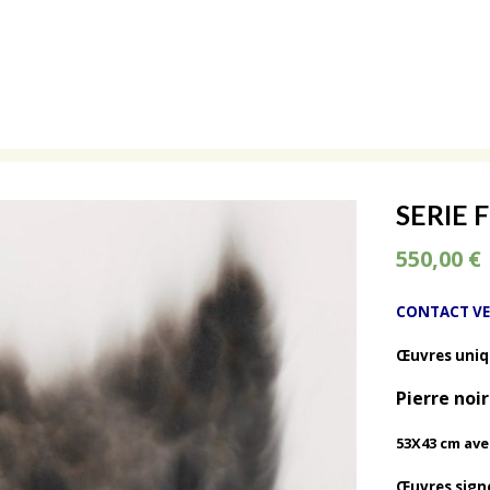
SERIE
550,00
€
CONTACT VEN
Œuvres uni
Pierre noi
53X43 cm ave
Œuvres sign