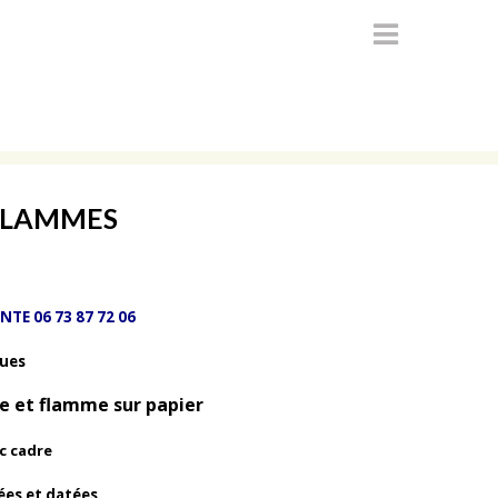
 FLAMMES
TE 06 73 87 72 06
ques
re et flamme sur papier
c cadre
ées et datées