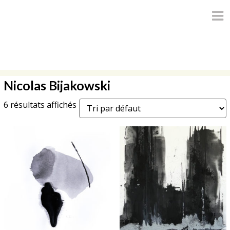
Skip
to
content
Nicolas Bijakowski
6 résultats affichés